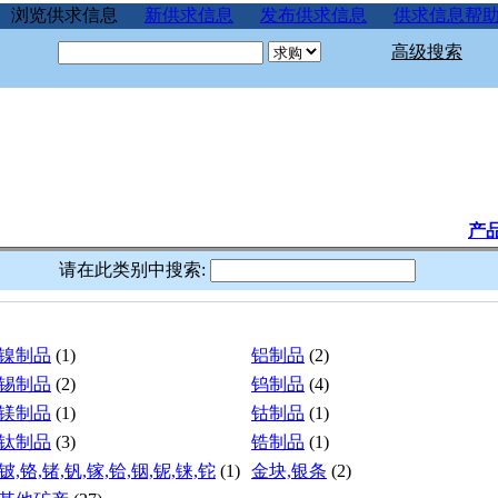
浏览供求信息
新供求信息
发布供求信息
供求信息帮
高级搜索
产
请在此类别中搜索:
镍制品
(1)
铝制品
(2)
锡制品
(2)
钨制品
(4)
镁制品
(1)
钴制品
(1)
钛制品
(3)
锆制品
(1)
铍,铬,锗,钒,镓,铪,铟,铌,铼,铊
(1)
金块,银条
(2)