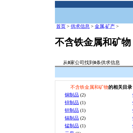
首页
>
供求信息
>
金属,矿产
>
不含铁金属和矿物
从
0
家公司找到
0
条供求信息
不含铁金属和矿物
的相关目录
铜制品
(2)
锌制品
(1)
钽制品
(1)
镉制品
(2)
锰制品
(1)