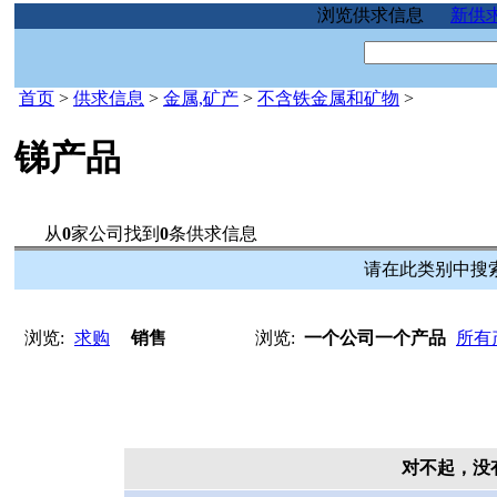
浏览供求信息
新供
首页
>
供求信息
>
金属,矿产
>
不含铁金属和矿物
>
锑产品
从
0
家公司找到
0
条供求信息
请在此类别中搜索
浏览:
求购
销售
浏览:
一个公司一个产品
所有
对不起，没