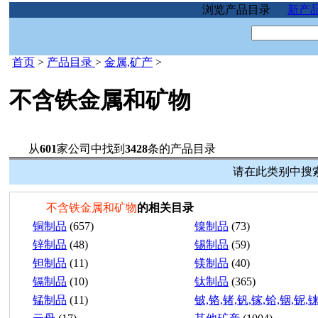
浏览产品目录
新产
首页
>
产品目录
>
金属,矿产
>
不含铁金属和矿物
从
601
家公司中找到
3428
条的产品目录
请在此类别中搜索
不含铁金属和矿物
的相关目录
铜制品
(657)
镍制品
(73)
锌制品
(48)
锡制品
(59)
钽制品
(11)
镁制品
(40)
镉制品
(10)
钛制品
(365)
锰制品
(11)
铍,铬,锗,钒,镓,铪,铟,铌,