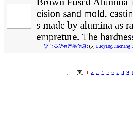
Brown Fused Alumina is
cision sand mold, castin
s made by alumina as ra
empreture. The hardness 
该会员所有产品信息:
(5)
Luoyang Jinchang S
[上一页]
1
2
3
4
5
6
7
8
9