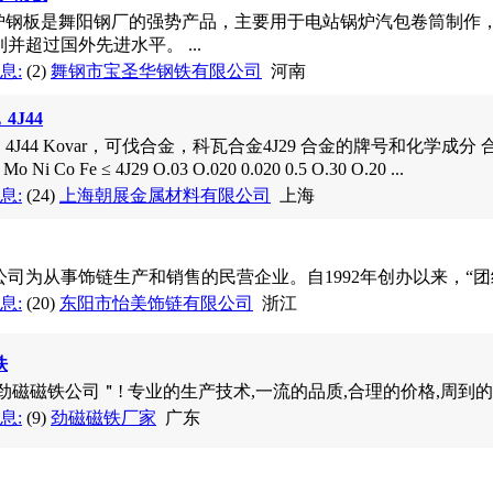
锅炉钢板是舞阳钢厂的强势产品，主要用于电站锅炉汽包卷筒制作，按
并超过国外先进水平。 ...
息:
(2)
舞钢市宝圣华钢铁有限公司
河南
4J44
4J44 Kovar，可伐合金，科瓦合金4J29 合金的牌号和化学成分 
Mo Ni Co Fe ≤ 4J29 O.03 O.020 0.020 0.5 O.30 O.20 ...
息:
(24)
上海朝展金属材料有限公司
上海
司为从事饰链生产和销售的民营企业。自1992年创办以来，“团结拼
息:
(20)
东阳市怡美饰链有限公司
浙江
铁
＂劲磁磁铁公司＂! 专业的生产技术,一流的品质,合理的价格,周到的服
息:
(9)
劲磁磁铁厂家
广东