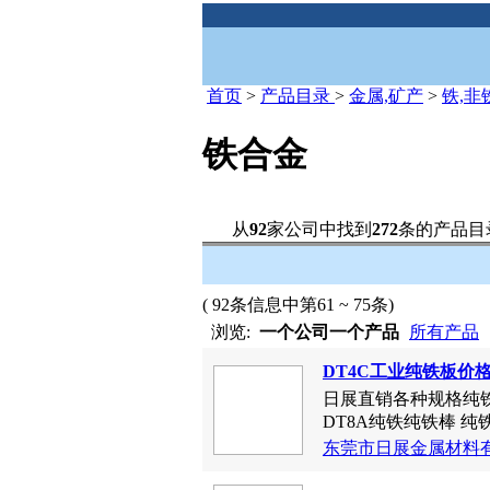
首页
>
产品目录
>
金属,矿产
>
铁,非
铁合金
从
92
家公司中找到
272
条的产品目
( 92条信息中第61 ~ 75条)
浏览:
一个公司一个产品
所有产品
DT4C工业纯铁板价
日展直销各种规格纯铁.-
DT8A纯铁纯铁棒 纯铁
东莞市日展金属材料