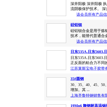
深井阳极 深井阳极 执
流阴极保护技术。 深井
该会员所有产品信
硅铝钡
硅铝钡合金是用于炼
技术，能替代普通合金
该会员所有产品信
日东535A.日东5603
日东535A.日东5603
正反面的粘合力不同的
江苏莱斯宝电子胶带
35#圆钢
30、35、40、4
增加。其 ...
上海齐鲁特钢销售有
19Mn6 舞钢耐高温