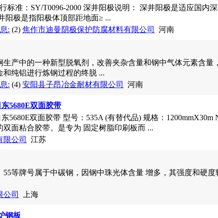
行标准：SY/T0096-2000 深井阳极说明： 深井阳极是适应
阳极是指阳极体顶部距地面≥ ...
息:
(2)
焦作市迪曼阴极保护防腐材料有限公司
河南
钢生产中的一种新型脱氧剂，改善夹杂含量和钢中气体元素含量
和纯铝进行炼钢过程的终脱 ...
息:
(4)
安阳县子昂冶金耐材有限公司
河南
.日东5680E双面胶带
.日东5680E双面胶带 型号：535A (有替代品) 规格：1200mmX3
双面粘合胶带。是专为 固定树脂印刷板而 ...
有限公司
江苏
5、50、55等牌号属于中碳钢，因钢中珠光体含量 增多，其强度和
限公司
上海
锅炉钢板