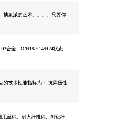
003合金、O/H18/H14/H24状态
应的技术性能指标为： 抗风压性
维甩丝毯、耐火纤维毯、陶瓷纤
工500余人，注册资金1500万