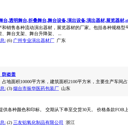
,透明舞台,折叠舞台,舞台设备,演出设备,演出器材,展览器材,stage
产和销售各种流动演出器材，展览器材的厂家。包括各种规格型
、舞台支架、舞台升降架、 ...
息:
(6)
广州专业演出器材厂
广东
、防盗盖
，占地面积10000平方米，建筑面积2100平方米，主要生产车间占地面
息:
(3)
烟台市振华医药包装厂
山东
提供各种颜色和印标。 交期从下单至交货30天。 价格条款FOB
息:
(2)
三友铝氧化制品有限公司
浙江
超凡彩绘运动水壶 通体彩绘，各种图案，丛林的诱惑，大海的广
绘在您的水壶上，更可根据 ...
展有限公司
北京