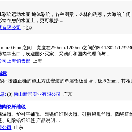
-0.6mm之间、宽度在250mm-1200mm之间的8011/8021/1235/3
箔等出口，欢迎国外买家、采购商和国内代理商与 ...
公司上海销售部
上海
指标
标 按照正确的施工方法安装的单层铝板幕墙，板厚3mm，其相
息:
(8)
佛山新景实业有限公司
广东
锆陶瓷纤维毯
保温毯、炉衬平铺毯、陶瓷纤维耐火毯、硅酸铝甩丝毯、陶瓷纤
硅酸铝纤维毯 产品说明 ...
限公司
山东
极,喷砂,钝化,研磨
限公司氧化厂成立于2004年1月，工厂地址位于宝安沙井镇，有员
和ISO14001体系认证 ...
厂
广东