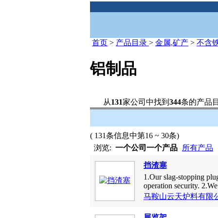
首页
>
产品目录
>
金属,矿产
>
不含
铝制品
从
131
家公司中找到
344
条的产品
( 131条信息中第16 ~ 30条)
浏览:
一个公司一个产品
所有产品
挡渣塞
1.Our slag-stopping plu
operation security. 2.We
马鞍山云天炉料有限
展览架