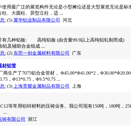
中使用最广泛的展览构件无论是小型摊位还是大型展览无论是标
柱、大圆柱、异型立柱，适 ...
息:
(5)
冀华铝业制品有限公司
河北
几种铝板: 高纯铝板 (由含量99.9以上高纯铝轧制而成) 
铝及辅助合金组成 ...
息:
(2)
东莞一创金属材料有限公司
广东
空器材铝管
了7075铝合金管材， Φ45.00*Φ41.00*2，Φ30.00*Φ20.00*2，
5，Φ13*0.75，Φ9.5*0.75 ...
息:
(3)
上海景耀金属制品有限公司
上海
ADC12等常用铝锌材料的压铸业务。我公司现有150吨，180吨，2
..
压铸有限公司
浙江