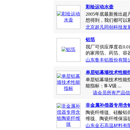
我厂可供应厚度在0.01mm
的家用箔、药箔、容器
山东鲁丰铝股份有限
单层铝幕墙技术性能
单层铝幕墙技术性能指
能指标：Ⅲ-Ⅴ级 ...
该会员所有产品信
非金属补偿器专用含
陶瓷纤维毯、硅酸铝
维毯、陶瓷纤维保温毯、
山东金石高温材料有
供应氧化,抛光,拉丝,阳
欧达可精机（深圳）有
港币，已经取得ISO9001
深圳市凌翔五金制品