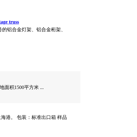
 truss
号的铝合金灯架、铝合金桁架、
积1500平方米 ...
上海港。 包装：标准出口箱 样品
阔，抽象派的艺术。。。。只要你