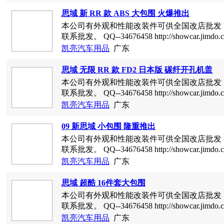
思域 新 RR 款 ABS 大包围 火爆推出
本公司有外观和性能改装件可供全国改店批发
联系批发。 QQ--34676458 http://showcar.jimdo.co
凯亮汽车用品
广东
思域 无限 RR 款 FD2 日本版 碳纤开孔机盖
本公司有外观和性能改装件可供全国改店批发
联系批发。 QQ--34676458 http://showcar.jimdo.co
凯亮汽车用品
广东
09 新思域 小包围 隆重推出
本公司有外观和性能改装件可供全国改店批发
联系批发。 QQ--34676458 http://showcar.jimdo.co
凯亮汽车用品
广东
思域 超酷 16件套大包围
本公司有外观和性能改装件可供全国改店批发
联系批发。 QQ--34676458 http://showcar.jimdo.co
凯亮汽车用品
广东