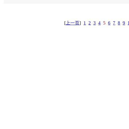
[
上一页
]
1
2
3
4
5
6
7
8
9