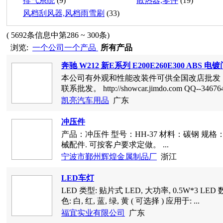
排气系统
(9)
散热器,零件
(19)
风档刮风器,风档雨雪刷
(33)
( 5692条信息中第286 ~ 300条)
浏览:
一个公司一个产品
所有产品
奔驰 W212 新E系列 E200E260E300 A
本公司有外观和性能改装件可供全国改店批
联系批发。 http://showcar.jimdo.com QQ--3467
凯亮汽车用品
广东
冲压件
产品：冲压件 型号：HH-37 材料：碳钢 规格：
械配件. 可按客户要求定做。 ...
宁波市鄞州辉煌金属制品厂
浙江
LED车灯
LED 类型: 贴片式 LED, 大功率, 0.5W*3 LED 
色: 白, 红, 蓝, 绿, 黄 ( 可选择 ) 应用于: ...
福宜实业有限公司
广东