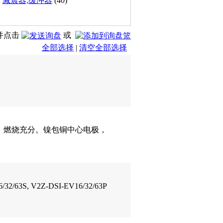
减震器,缓冲器
(40)
并点击
或
全部选择
|
清空全部选择
，燃烧充分。镍包铜中心电极，
3S, V2Z-DSI-EV16/32/63P