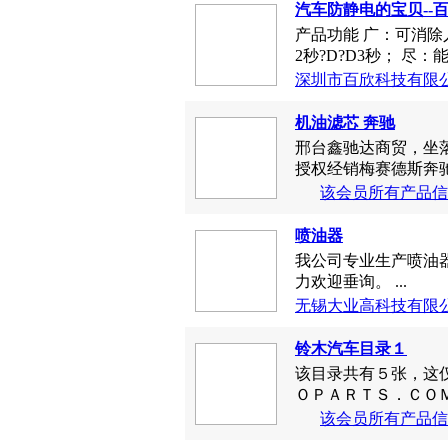
汽车防静电的宝贝--
产品功能 广：可消除
2秒?D?D3秒； 尽：
深圳市百欣科技有限
机油滤芯 奔驰
邢台鑫驰达商贸，坐
授权经销梅赛德斯奔驰
该会员所有产品信
喷油器
我公司专业生产喷油器总成273
力欢迎垂询。 ...
无锡大业高科技有限
铃木汽车目录１
该目录共有５张，这
ＯＰＡＲＴＳ．ＣＯＭ．
该会员所有产品信