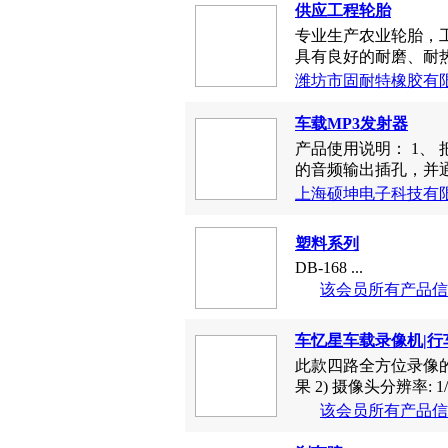
供应工程轮胎
专业生产农业轮胎，
具有良好的耐磨、耐热
潍坊市固耐特橡胶有
车载MP3发射器
产品使用说明： 1、
的音频输出插孔，并通
上海硕坤电子科技有
塑料系列
DB-168 ...
该会员所有产品信
车忆星车载录像机|行
此款四路全方位录像的行车
果 2) 摄像头分辨率: 1/3 
该会员所有产品信