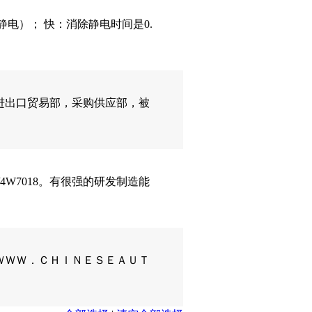
电）； 快：消除静电时间是0.
进出口贸易部，采购供应部，被
W7017/4W7018。有很强的研发制造能
ＷＷＷ．ＣＨＩＮＥＳＥＡＵＴ