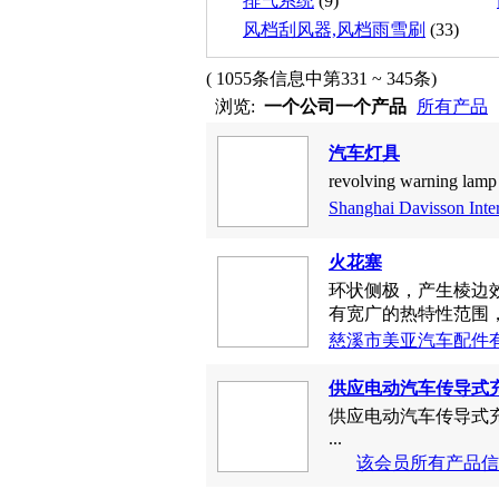
排气系统
(9)
风档刮风器,风档雨雪刷
(33)
( 1055条信息中第331 ~ 345条)
浏览:
一个公司一个产品
所有产品
汽车灯具
revolving warn
Shanghai Davisson Inter
火花塞
环状侧极，产生棱边
有宽广的热特性范围，
慈溪市美亚汽车配件
供应电动汽车传导式
供应电动汽车传导式充电插口欧标
...
该会员所有产品信