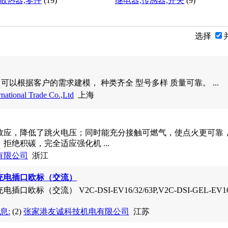
散热器,零件
(19)
继电器,传感器,开关
(9)
选择
ing lamp 可以根据客户的需求建模， 种类齐全 型号多样 质量可靠。 ...
national Trade Co.,Ltd
上海
效应，降低了跳火电压；同时能充分接触可燃气，使点火更可靠
拒绝积碳，完全适应强化机 ...
有限公司
浙江
充电插口欧标（交流）
（交流） V2C-DSI-EV16/32/63P,V2C-DSI-GEL-EV16/32/6
息:
(2)
张家港友诚科技机电有限公司
江苏