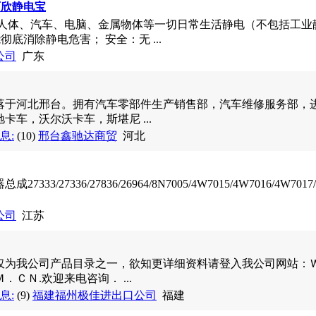
百欣静电宝
人体、汽车、电脑、金属物体等一切日常生活静电（不包括工业静
能彻底消除静电危害； 安全：无 ...
公司
广东
落于河北邢台。拥有汽车零部件生产销售部，汽车维修服务部，
卡车，沃尔沃卡车，斯堪尼 ...
息:
(10)
邢台鑫驰达商贸
河北
33/27336/27836/26964/8N7005/4W7015/4W7016/4
公司
江苏
仅为我公司产品目录之一，欲知更详细资料请登入我公司网站：
ＣＮ.欢迎来电咨询． ...
息:
(9)
福建福州极佳进出口公司
福建