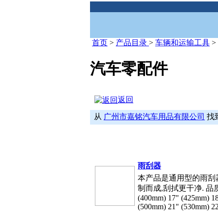
首页
>
产品目录
>
车辆和运输工具
>
汽车零配件
返回
从
广州市嘉铭汽车用品有限公司
找
雨刮器
本产品是通用型的雨刮
制而成,刮拭更干净. 品质优
(400mm) 17" (425mm) 18
(500mm) 21" (530mm) 22"