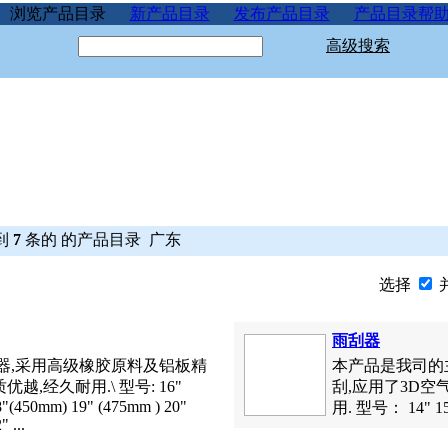
浏览产品目录
新产品目录
发布产品目录
产品目录帮
高级搜索
到
7
条的 的产品目录 广东
选择
雨刮器
器,采用高级橡胶原料及铝板精
本产品是我司的
越,经久耐用.\ 型号: 16"
刮,应用了3D空
"(450mm) 19" (475mm ) 20"
用. 型号： 14" 15" 1
 ...