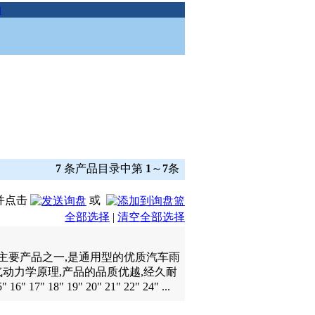
助
7
条产品目录中第
1
～
7
条
并点击
或
全部选择
|
清空全部选择
主要产品之一,是通用型的优质汽车雨
气动力学原理,产品的品质优越,经久耐
6" 17" 18" 19" 20" 21" 22" 24" ...