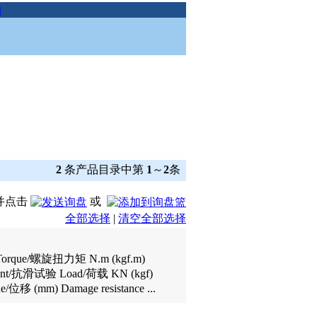
助
2
条产品目录中第
1
～
2
条
并点击
或
全部选择
|
清空全部选择
Torque/螺旋扭力矩 N.m (kgf.m)
iment/抗滑试验 Load/荷载 KN (kgf)
ue/位移 (mm) Damage resistance ...