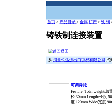
首页
>
产品目录
>
金属,矿产
>
铁,钢
铸铁制连接装置
返回
从
河北铁达进出口贸易有限公司
找
可调撑托
Feature: Total weight/总
径 30mm Length/长度 500
度 120mm Wide/宽度 90m