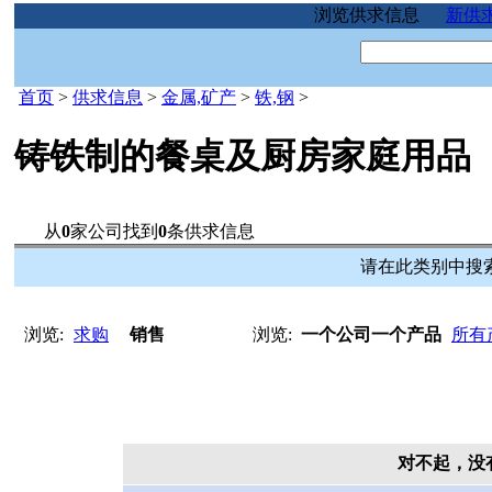
浏览供求信息
新供
首页
>
供求信息
>
金属,矿产
>
铁,钢
>
铸铁制的餐桌及厨房家庭用品
从
0
家公司找到
0
条供求信息
请在此类别中搜索
浏览:
求购
销售
浏览:
一个公司一个产品
所有
对不起，没